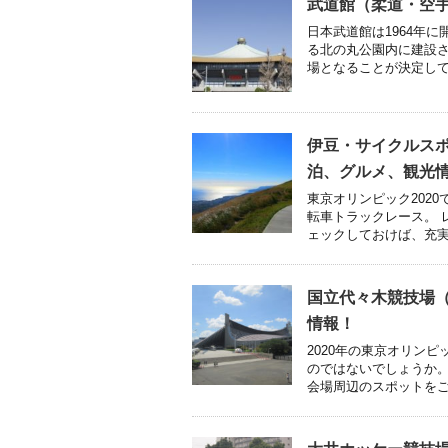
武道館（柔道・空
日本武道館は1964年
る北の丸公園内に建設さ
場となることが決定してい
伊豆・サイクルス
泊、グルメ、観光
東京オリンピック202
転車トラックレース。 
ェックしておけば、充実し
国立代々木競技場
情報！
2020年の東京オリン
のではないでしょうか
会場周辺のスポットをご紹