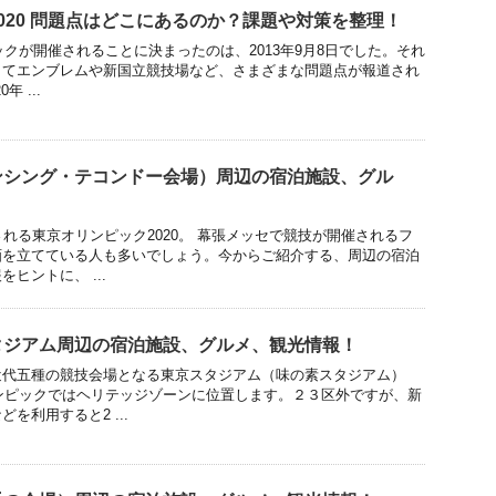
020 問題点はどこにあるのか？課題や対策を整理！
ックが開催されることに決まったのは、2013年9月8日でした。それ
してエンブレムや新国立競技場など、さまざまな問題点が報道され
 ...
ンシング・テコンドー会場）周辺の宿泊施設、グル
される東京オリンピック2020。 幕張メッセで競技が開催されるフ
画を立てている人も多いでしょう。今からご紹介する、周辺の宿泊
ヒントに、 ...
タジアム周辺の宿泊施設、グルメ、観光情報！
近代五種の競技会場となる東京スタジアム（味の素スタジアム）
リンピックではヘリテッジゾーンに位置します。２３区外ですが、新
を利用すると2 ...