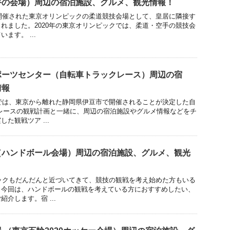
手の会場）周辺の宿泊施設、グルメ、観光情報！
に開催された東京オリンピックの柔道競技会場として、皇居に隣接す
れました。2020年の東京オリンピックでは、柔道・空手の競技会
ます。 ...
ポーツセンター（自転車トラックレース）周辺の宿
情報
0では、東京から離れた静岡県伊豆市で開催されることが決定した自
レースの観戦計画と一緒に、周辺の宿泊施設やグルメ情報などをチ
た観戦ツア ...
（ハンドボール会場）周辺の宿泊施設、グルメ、観光
ピックもだんだんと近づいてきて、競技の観戦を考え始めた方もいる
。今回は、ハンドボールの観戦を考えている方におすすめしたい、
介します。宿 ...