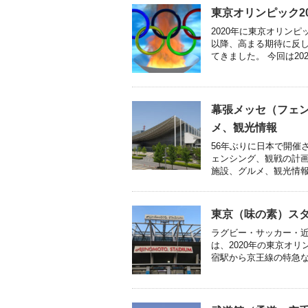
東京オリンピック2
2020年に東京オリンピ
以降、高まる期待に反
てきました。 今回は2020年
幕張メッセ（フェ
メ、観光情報
56年ぶりに日本で開催
ェンシング、観戦の計
施設、グルメ、観光情報を
東京（味の素）ス
ラグビー・サッカー・
は、2020年の東京オ
宿駅から京王線の特急など