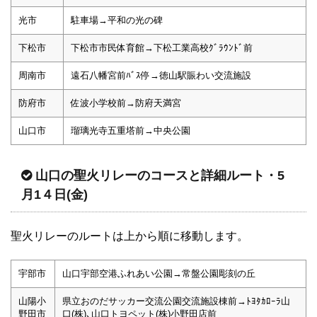
光市
駐車場→平和の光の碑
下松市
下松市市民体育館→下松工業高校ｸﾞﾗｳﾝﾄﾞ前
周南市
遠石八幡宮前ﾊﾞｽ停→徳山駅賑わい交流施設
防府市
佐波小学校前→防府天満宮
山口市
瑠璃光寺五重塔前→中央公園
山口の聖火リレーのコースと詳細ルート・5
月1４日(金)
聖火リレーのルートは上から順に移動します。
宇部市
山口宇部空港ふれあい公園→常盤公園彫刻の丘
山陽小
県立おのだサッカー交流公園交流施設棟前→ﾄﾖﾀｶﾛｰﾗ山
野田市
口(株)､山口トヨペット(株)小野田店前