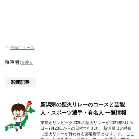
o
k
-
最新ニュース
執筆者:
管理人
関連記事
新潟県の聖火リレーのコースと芸能
人・スポーツ選手・有名人 一覧情報
東京オリンピック2020の聖火リレーが2021年3月25
日～7月23日からの日程で行われ、新潟県は34番目
に聖火リレーが行われる都道府県となります。 ここ