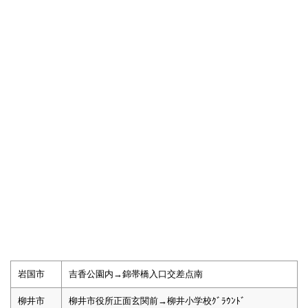
岩国市
吉香公園内→錦帯橋入口交差点南
柳井市
柳井市役所正面玄関前→柳井小学校ｸﾞﾗｳﾝﾄﾞ