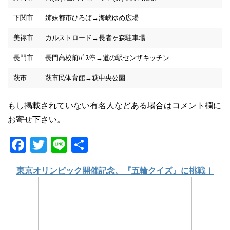
下関市
姉妹都市ひろば→海峡ゆめ広場
美祢市
カルストロード→長者ヶ森駐車場
長門市
長門高校前ﾊﾞｽ停→道の駅センザキッチン
萩市
萩市民体育館→萩中央公園
もし掲載されていない有名人などある場合はコメント欄に
お寄せ下さい。
F
T
Li
共
a
wi
n
有
東京オリンピック開催記念、『五輪クイズ』に挑戦！
c
tt
e
e
er
b
o