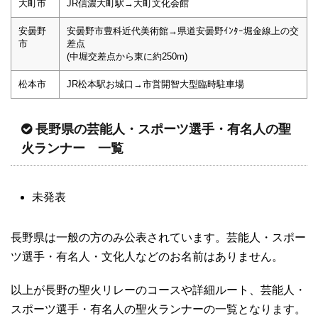
大町市
JR信濃大町駅→大町文化会館
安曇野
安曇野市豊科近代美術館→県道安曇野ｲﾝﾀｰ堀金線上の交
市
差点
(中堀交差点から東に約250m)
松本市
JR松本駅お城口→市営開智大型臨時駐車場
長野県の芸能人・スポーツ選手・有名人の聖
火ランナー 一覧
未発表
長野県は一般の方のみ公表されています。芸能人・スポー
ツ選手・有名人・文化人などのお名前はありません。
以上が長野の聖火リレーのコースや詳細ルート、芸能人・
スポーツ選手・有名人の聖火ランナーの一覧となります。