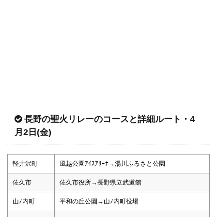
長野の聖火リレーのコースと詳細ルート・4
月2日(金)
軽井沢町
風越公園ｱｲｽｱﾘｰﾅ→湯川ふるさと公園
佐久市
佐久市役所→長野県立武道館
山ﾉ内町
平和の丘公園→山ﾉ内町役場