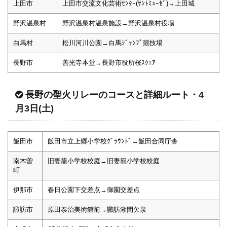
上田市
上田市交流文化芸術ｾﾝﾀｰ(ｻﾝﾄﾐｭｰｾﾞ)→上田城
野沢温泉村
野沢温泉村温泉施設→野沢温泉村役場
白馬村
松川河川公園→白馬ｼﾞｬﾝﾌﾟ競技場
長野市
善光寺本堂→長野市役所桜ｽｸｴｱ
長野の聖火リレーのコースと詳細ルート・4
月3日(土)
飯田市
飯田市立上郷小学校ｸﾞﾗｳﾝﾄﾞ→飯田合同庁舎
南木曽
旧妻籠小学校校庭→旧妻籠小学校校庭
町
伊那市
春日公園下交差点→御園交差点
諏訪市
原田泰治美術館前→諏訪湖間欠泉