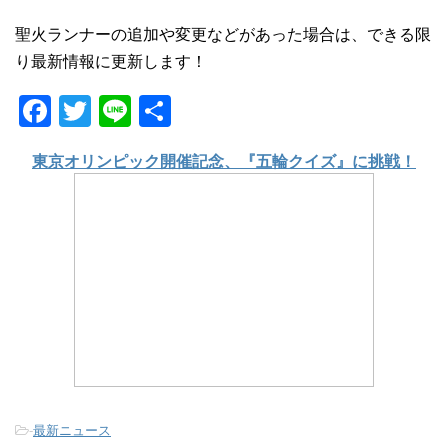
聖火ランナーの追加や変更などがあった場合は、できる限
り最新情報に更新します！
F
T
Li
共
a
wi
n
有
東京オリンピック開催記念、『五輪クイズ』に挑戦！
c
tt
e
e
er
b
o
o
k
-
最新ニュース