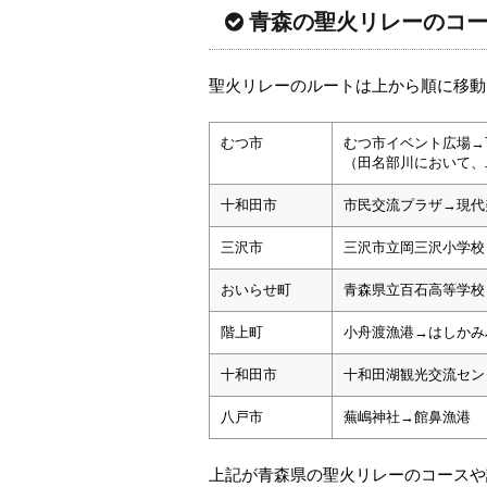
青森の聖火リレーのコース
聖火リレーのルートは上から順に移動
むつ市
むつ市イベント広場→
（田名部川において、
十和田市
市民交流プラザ→現代
三沢市
三沢市立岡三沢小学校
おいらせ町
青森県立百石高等学校
階上町
小舟渡漁港→はしかみ
十和田市
十和田湖観光交流セン
八戸市
蕪嶋神社→館鼻漁港
上記が青森県の聖火リレーのコースや