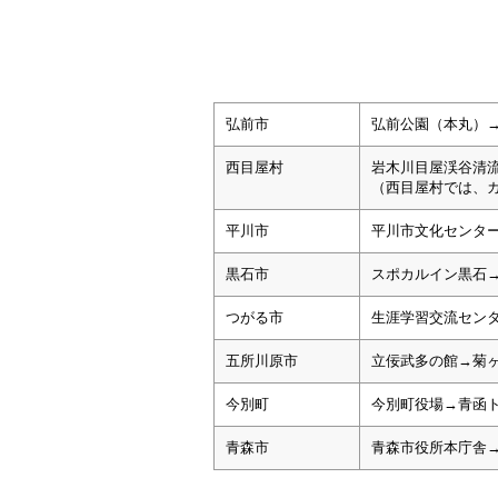
弘前市
弘前公園（本丸）
西目屋村
岩木川目屋渓谷清
（西目屋村では、
平川市
平川市文化センタ
黒石市
スポカルイン黒石
つがる市
生涯学習交流セン
五所川原市
立佞武多の館→菊
今別町
今別町役場→青函
青森市
青森市役所本庁舎