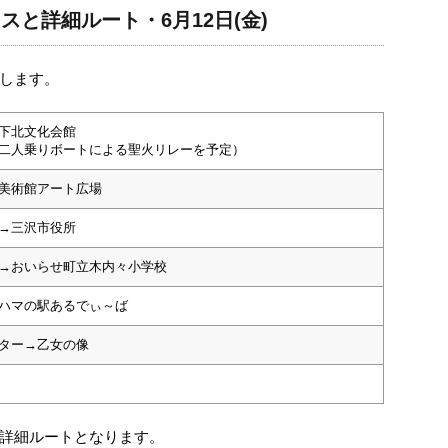
と詳細ルート・6月12日(金)
します。
下北文化会館
二人乗りボートによる聖火リレーを予定）
美術館アート広場
→三沢市役所
→おいらせ町立木内々小学校
ハマの駅あるでぃ～ば
ター→乙女の像
詳細ルートとなります。