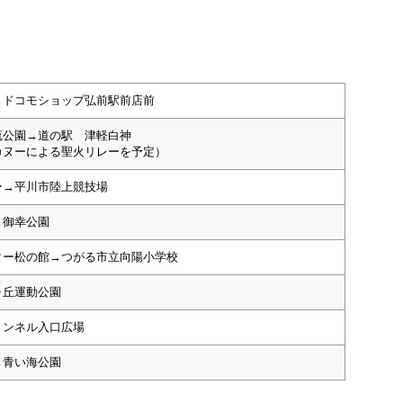
→ドコモショップ弘前駅前店前
流公園→道の駅 津軽白神
カヌーによる聖火リレーを予定）
ー→平川市陸上競技場
→御幸公園
ター松の館→つがる市立向陽小学校
ヶ丘運動公園
トンネル入口広場
→青い海公園