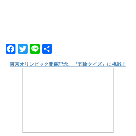
F
T
Li
共
a
wi
n
有
東京オリンピック開催記念、『五輪クイズ』に挑戦！
c
tt
e
e
er
b
o
o
k