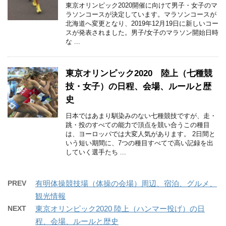
東京オリンピック2020開催に向けて男子・女子のマ
ラソンコースが決定しています。マラソンコースが
北海道へ変更となり、2019年12月19日に新しいコー
スが発表されました。男子/女子のマラソン開始日時
な ...
東京オリンピック2020 陸上（七種競
技・女子）の日程、会場、ルールと歴
史
日本ではあまり馴染みのない七種競技ですが、走・
跳・投のすべての能力で頂点を競い合うこの種目
は、ヨーロッパでは大変人気があります。 2日間と
いう短い期間に、7つの種目すべてで高い記録を出
していく選手たち ...
PREV
有明体操競技場（体操の会場）周辺、宿泊、グルメ、
観光情報
NEXT
東京オリンピック2020 陸上（ハンマー投げ）の日
程、会場、ルールと歴史