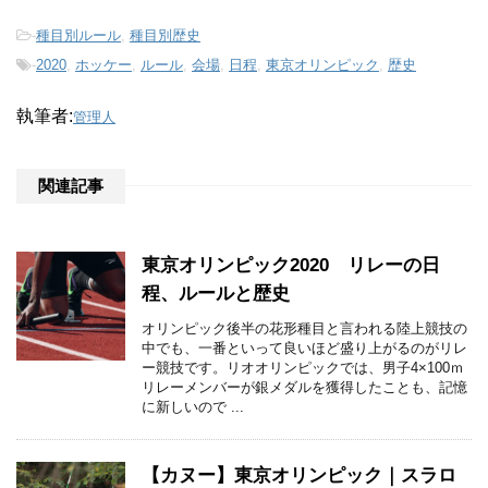
-
種目別ルール
,
種目別歴史
-
2020
,
ホッケー
,
ルール
,
会場
,
日程
,
東京オリンピック
,
歴史
執筆者:
管理人
関連記事
東京オリンピック2020 リレーの日
程、ルールと歴史
オリンピック後半の花形種目と言われる陸上競技の
中でも、一番といって良いほど盛り上がるのがリレ
ー競技です。リオオリンピックでは、男子4×100ｍ
リレーメンバーが銀メダルを獲得したことも、記憶
に新しいので ...
【カヌー】東京オリンピック｜スラロ