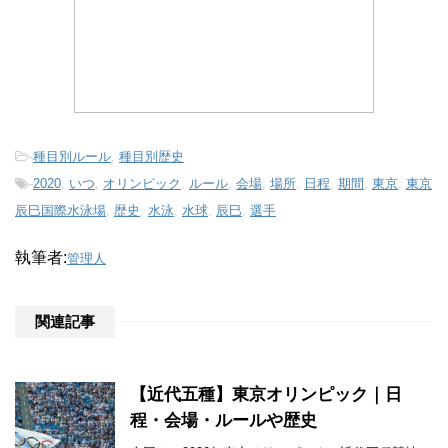
o
k
-
種目別ルール
,
種目別歴史
-
2020
,
いつ
,
オリンピック
,
ルール
,
会場
,
場所
,
日程
,
期間
,
東京
,
東京
辰巳国際水泳場
,
歴史
,
水泳
,
水球
,
辰巳
,
選手
執筆者:
管理人
関連記事
【近代五種】東京オリンピック｜日
程・会場・ルールや歴史