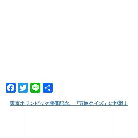
F
T
Li
共
a
wi
n
有
東京オリンピック開催記念、『五輪クイズ』に挑戦！
c
tt
e
e
er
b
o