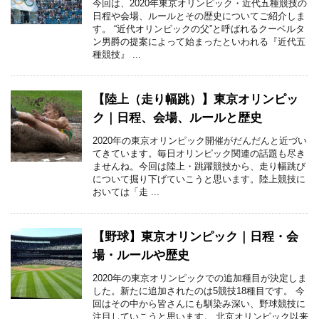
今回は、2020年東京オリンピック・近代五種競技の
日程や会場、ルールとその歴史についてご紹介しま
す。 “近代オリンピックの父”と呼ばれるクーベルタ
ン男爵の提案によって始まったといわれる『近代五
種競技』 ...
【陸上（走り幅跳）】東京オリンピッ
ク｜日程、会場、ルールと歴史
2020年の東京オリンピック開催がだんだんと近づい
てきています。毎日オリンピック関連の話題も尽き
ませんね。今回は陸上・跳躍競技から、走り幅跳び
について掘り下げていこうと思います。陸上競技に
おいては「走 ...
【野球】東京オリンピック｜日程・会
場・ルールや歴史
2020年の東京オリンピックでの追加種目が決定しま
した。新たに追加されたのは5競技18種目です。 今
回はその中から皆さんにも馴染み深い、野球競技に
注目していこうと思います。 北京オリンピック以来