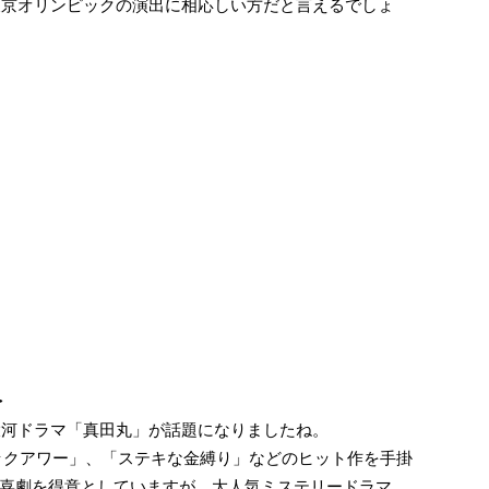
の東京オリンピックの演出に相応しい方だと言えるでしょ
＞
の大河ドラマ「真田丸」が話題になりましたね。
ジックアワー」、「ステキな金縛り」などのヒット作を手掛
喜劇を得意としていますが、大人気ミステリードラマ