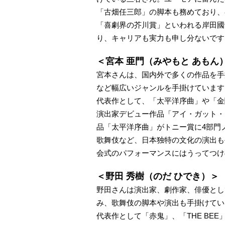
「古畑任三郎」の脚本も務めており、
「喜劇界の芥川賞」といわれる岸田國
り、キャリアも実力も申し分ないです
＜宮本 亜門（みやもと あもん
宮本さんは、国内外で多くの作品を手
など幅広いジャンルを手掛けています
代表作として、「太平洋序曲」や「金閣
演出家デビュー作品「アイ・ガット・
品「太平洋序曲」がトニー賞に4部門
歌舞伎など、日本独特の文化の演出も
会式のパフォーマンスにはうってつけ
＜野田 秀樹（のだ ひでき）＞
野田さんは演出家、劇作家、俳優とし
み、歌舞伎の脚本や演出も手掛けてい
代表作として「赤鬼」、「THE BE