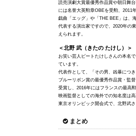
読売演劇大賞最優秀作品賞や朝日舞台
には名誉大英勲章OBEを受勲、201
戯曲「エッグ」や「THE BEE」は
代表する演出家ですので、2020年
えられます。
＜北野 武（きたの たけし）＞
お笑い芸人ビートたけしさんの本名で
ています。
代表作として、「その男、凶暴につき」
ブルーリボン賞の最優秀作品賞・監督
受賞し、2016年にはフランスの最
映画監督としての海外での知名度は高
東京オリンピック開会式で、北野武さ
まとめ