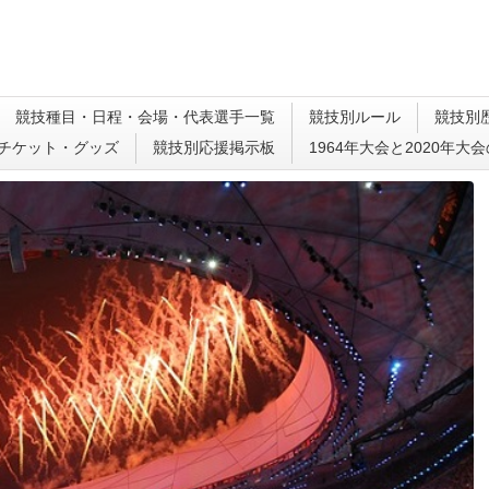
競技種目・日程・会場・代表選手一覧
競技別ルール
競技別
チケット・グッズ
競技別応援掲示板
1964年大会と2020年大